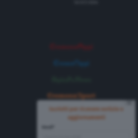
Tel 0372 8056
⨯
Iscriviti per ricevere notizie e
aggiornamenti
Email*