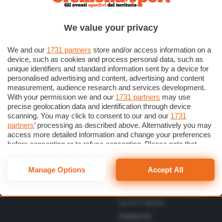
Scrivici una lettera
Cremonese
Privacy Policy
Calcio
We value your privacy
Gestisci il consenso
Basket
Dichiarazione di Accessibilità
We and our
1731 partners
store and/or access information on a
device, such as cookies and process personal data, such as
unique identifiers and standard information sent by a device for
Direttore Responsabile
personalised advertising and content, advertising and content
Simone Arrighi
measurement, audience research and services development.
With your permission we and our
1731 partners
may use
Direttore Editoriale
Vbc
precise geolocation data and identification through device
Gerardo Paloschi
Cerca
Volley
scanning. You may click to consent to our and our
1731
Redazione
partners
’ processing as described above. Alternatively you may
Altri Sport
via Bastida 16 – 26100
access more detailed information and change your preferences
Cremona
Eventi
before consenting or to refuse consenting. Please note that
redazione@cremonaoggi.it
some processing of your personal data may not require your
Personaggi
Telefono Centralino
consent, but you have a right to object to such processing. Your
Manage Options
Accept All
0372 8056
preferences will apply to this website only. You can change
your preferences or withdraw your consent at any time by
Telefono redazione
returning to this site and clicking the
privacy policy
button at the
0372 805674/805675/805666
bottom of the webpage.
Fax 0372 080169
Pubblicità