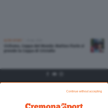
Altre pagine
Scopri il network
ALTRI SPORT
30 Apr 2026
Ciclismo, Coppa del Mondo: Matteo Fiorin si
prende la Coppa di Cristallo
Algtre Pagine
Sezioni
Continue without accepting
Chi siamo
Mundialito di CR1