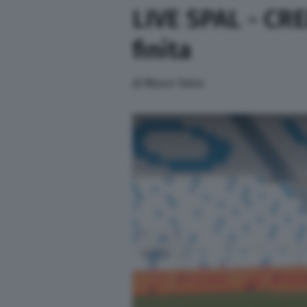
LIVE SPAL - CR
Altri Sport
finita
Altre pagine
di
Mauro Taino
Scopri il network