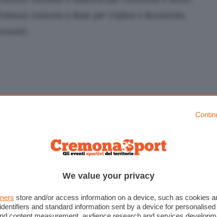
trano Ceravolo e Baez per Ciofani e Buonaiuto.
onese).
nese).
Contin
We value your privacy
Tomovic, Ranieri; Dickmann, Segre, Esposito,
ll. Rastelli.
tners
store and/or access information on a device, such as cookies 
cchi; Fiordaliso, Bianchetti, Terranova, Zortea;
identifiers and standard information sent by a device for personalised
rizzolo, Buonaiuto; Ciofani. All. Pecchia.
 and content measurement, audience research and services developm