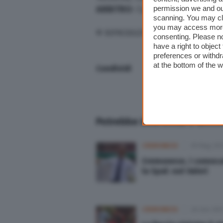
permission we and o
ARBITRO
: Camplone di Pescara
scanning. You may cl
you may access more 
© RIPRODUZIONE RISERVATA
consenting. Please no
have a right to objec
preferences or withdr
at the bottom of the 
Condividi
Potrebbe interessarti anche
CREMONESE
09 Mag 202
Cremonese, i convoca
la Spal: out Valeri
CREMONESE
26 Gen 202