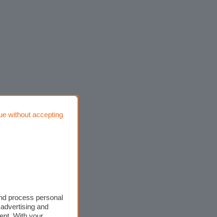
ue without accepting
and process personal
 advertising and
ent. With your