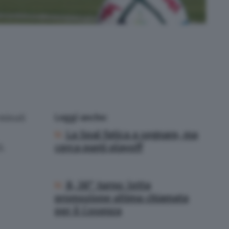
Leggi anche:
minuti
La Spal fatica a segnare, ma
cerca punti playoff
).
B, 38° turno: lotta
promozione ultima chiamata
per il Cosenza