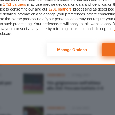
ur
1731 partners
may use precise geolocation data and identification 
.
ick to consent to our and our
1731 partners
’ processing as described 
detailed information and change your preferences before consenting
te that some processing of your personal data may not require your 
t to such processing. Your preferences will apply to this website only
aw your consent at any time by returning to this site and clicking the
webpage.
Tag
cremona
,
cremonese
,
serie b
,
spal
Manage Options
:
1
CREMONESE
07 Mag 2021
ti per
Tris grigiorosso nell'ultima
allo Zini: Pescara battuto 3-0
1
CREMONESE
24 Gen 2021