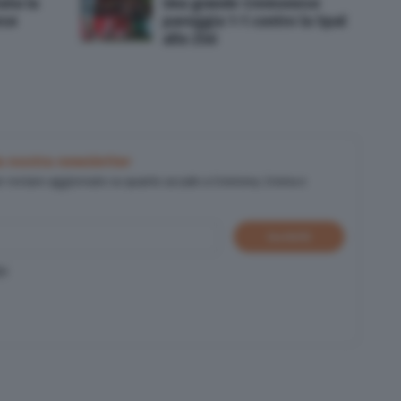
tata la
Una grande Cremonese
ese
pareggia 1-1 contro la Spal
allo Zini
lla nostra newsletter
er restare aggiornato su quanto accade a Cremona, Crema e
Iscriviti
cy