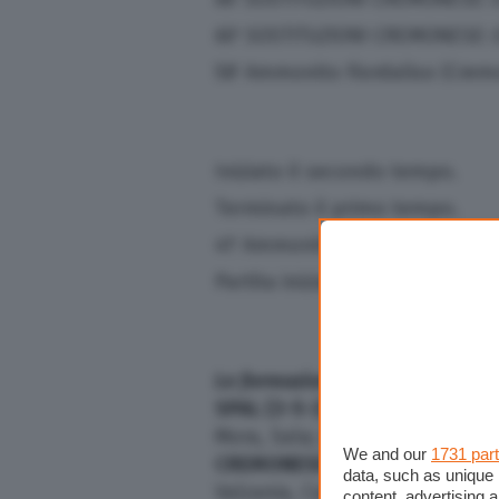
60′ SOSTITUZIONI CREMONESE: En
58′ Ammonito Fiordaliso (Crem
Iniziato il secondo tempo.
Terminato il primo tempo.
41′ Ammonito Valzania (Cremo
Partita iniziata.
Le formazioni ufficiali
SPAL (3-5-2)
: Berisha; Okoli, 
Mora, Sala; Asencio, Strefezza. A
We and our
1731 par
CREMONESE (4-2-3-1)
: Carnese
data, such as unique 
Valzania, Castagnetti; Nardi, St
content, advertising