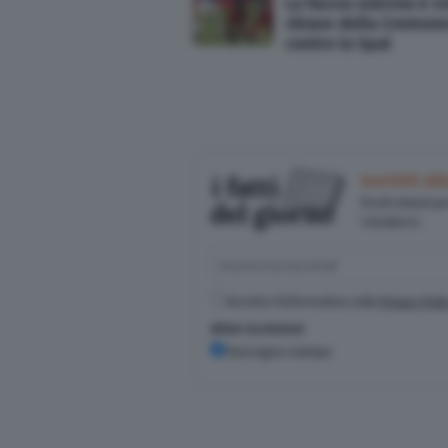
La fascia sinistra è s
chiave della Cremon
contro la Spal
Iscriviti a
Pochi minuti p
Casalasco.
Accetto l'informativa sulla
Privacy Poli
Altre iscrizioni
Rassegna stampa