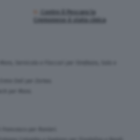
Contro il Pescara la
Cremonese è stata cinica
oro, Sernicola e Floccari per Strefezza, Sala e
tra Deli per Zortea.
eck per Mora.
 Francesco per Ranieri.
trano Colombo e Gaetano per Fiordaliso e Nardi.