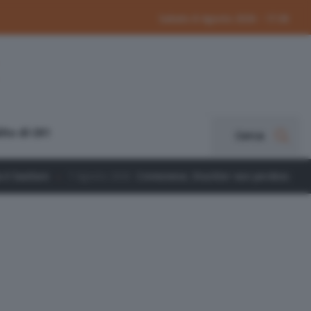
Sabato 8 Agosto 2026 - 17:38
ito di CR1
Cerca
to 2026
Cremonese, Stuckler non perdona: Verona battuto 1-0 in am