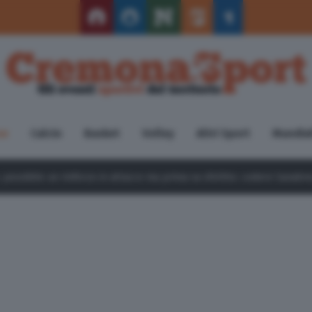
se
Calcio
Basket
Volley
Altri Sport
Mundial
in attacco ma prima va sfoltito: cedere Sanabria è basilare
7 Agos