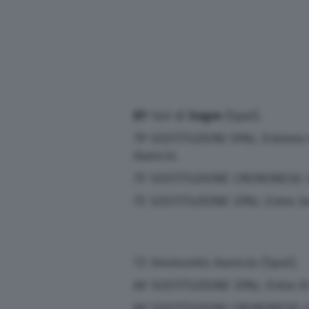
81′
Gol di
Segre
(Spal).
79′ SOSTITUZIONI SPAL: Entrano M
Asencio.
75′ SOSTITUZIONE CREMONESE: En
75′ SOSTITUZIONE SPAL: Entra S
72′ Ammonito Asencio (Spal).
66′ SOSTITUZIONE SPAL: Entra Di
66′ SOSTITUZIONI CREMONESE: En