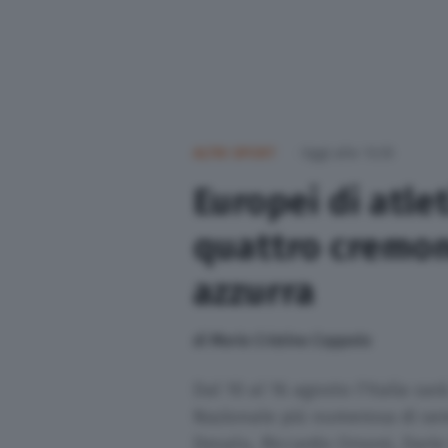
ALTRI SPORT
Oggi alle 13:35
Europei di atle
quattro cremon
azzurra
di
Maria Cristina Coppola
Dal 10 al 16 agosto l'Italia sar
Nazionale più numerosa di sem
Desalu, Riccardo Orsoni, Dario