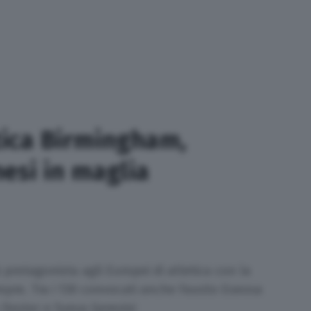
tica Birmingham,
esi in maglia
à protagonista agli Europei di atletica con la
pre. Tra i 130 convocati anche Fausto Eseosa
 Dester e Sveva Gerevini