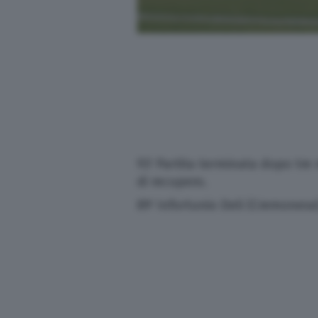
93′ Partita terminata dopo tre 
di recupero.
89′ Infortunio Deli (Cremonese